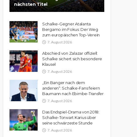
nächsten Titel
Schalke-Gegner Atalanta
Bergamo im Fokus: Der Weg
zum europäischen Top-Verein
7. August 2026
Abschied von Zalazar offiziell:
Schalke sichert sich besondere
Klausel
7. August 2026
„Ein Banger nach dem
anderen“: Schalke-Fans feiern
Baumann nach Ebimbe-Transfer
7. August 2026
Das Endspiel-Drama von 2018:
Schalke-Torwart Karius über
seine schwärzeste Stunde
7. August 2026