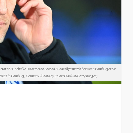
r of FC Schalke 04 after the Second Bundesliga match between Hamburger SV
2021 in Hamburg, Germany. (Photo by Stuart Franklin/Getty Images)