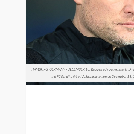
HAMBURG, GERMANY - DECEMBER 18: Rouven Schroeder, Sports Directo
and FC Schalke 04 at Volksparkstadion on December 18, 