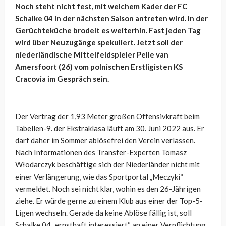
Noch steht nicht fest, mit welchem Kader der FC
Schalke 04 in der nächsten Saison antreten wird. In der
Gerüchteküche brodelt es weiterhin. Fast jeden Tag
wird über Neuzugänge spekuliert. Jetzt soll der
niederländische Mittelfeldspieler Pelle van
Amersfoort (26) vom polnischen Erstligisten KS
Cracovia im Gespräch sein.
Der Vertrag der 1,93 Meter großen Offensivkraft beim
Tabellen-9. der Ekstraklasa läuft am 30. Juni 2022 aus. Er
darf daher im Sommer ablösefrei den Verein verlassen.
Nach Informationen des Transfer-Experten Tomasz
Włodarczyk beschäftige sich der Niederländer nicht mit
einer Verlängerung, wie das Sportportal „Meczyki“
vermeldet. Noch sei nicht klar, wohin es den 26-Jährigen
ziehe. Er würde gerne zu einem Klub aus einer der Top-5-
Ligen wechseln. Gerade da keine Ablöse fällig ist, soll
Schalke 04 „ernsthaft interessiert“ an einer Verpflichtung