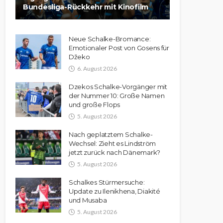
Bundesliga-Rückkehr mit Kinofilm
Neue Schalke-Bromance:
Emotionaler Post von Gosens für
Džeko
6. August 2026
Dzekos Schalke-Vorgänger mit
der Nummer 10: Große Namen
und große Flops
5. August 2026
Nach geplatztem Schalke-
Wechsel: Zieht es Lindström
jetzt zurück nach Dänemark?
5. August 2026
Schalkes Stürmersuche:
Update zu Ilenikhena, Diakité
und Musaba
5. August 2026