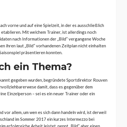
ch vorne und auf eine Spielzeit, in der es ausschließlich
 etablieren. Mit welchem Trainer, ist allerdings noch
didaten nach Informationen der „Bild“ vergangene Woche
en ihren laut „Bild“ vorhandenen Zeitplan nicht einhalten
Saisonspiel präsentieren konnten.
ch ein Thema?
bekannt gegeben wurden, begründete Sportdirektor Rouven
hvollziehbarerwese damit, dass es gegenüber dem
ne Einzelperson – sei es ein neuer Trainer oder ein
vor allem, um wen es sich dann handeln wird, ist derweil
tschland im Sommer 2017 ein kurzes Intermezzo bei
im erfolgreiche Arbeit leistet, nennt „Bild“ aber einen