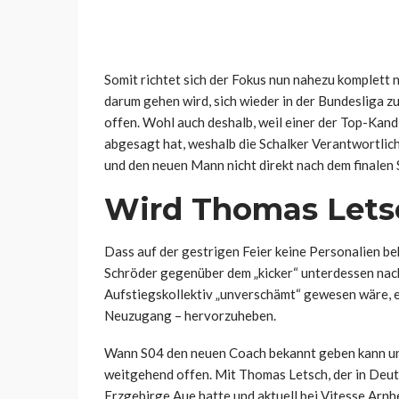
Somit richtet sich der Fokus nun nahezu komplett na
darum gehen wird, sich wieder in der Bundesliga zu
offen. Wohl auch deshalb, weil einer der Top-Kan
abgesagt hat, weshalb die Schalker Verantwortlich
und den neuen Mann nicht direkt nach dem finalen 
Wird Thomas Lets
Dass auf der gestrigen Feier keine Personalien 
Schröder gegenüber dem „kicker“ unterdessen nac
Aufstiegskollektiv „unverschämt“ gewesen wäre, ei
Neuzugang – hervorzuheben.
Wann S04 den neuen Coach bekannt geben kann und 
weitgehend offen. Mit Thomas Letsch, der in Deu
Erzgebirge Aue hatte und aktuell bei Vitesse Arnhe