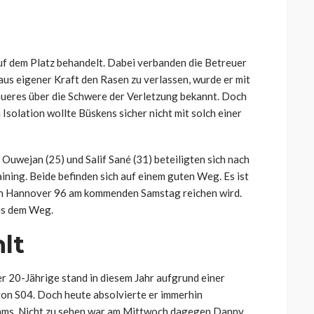
uf dem Platz behandelt. Dabei verbanden die Betreuer
 aus eigener Kraft den Rasen zu verlassen, wurde er mit
naueres über die Schwere der Verletzung bekannt. Doch
Isolation wollte Büskens sicher nicht mit solch einer
uwejan (25) und Salif Sané (31) beteiligten sich nach
ning. Beide befinden sich auf einem guten Weg. Es ist
egen Hannover 96 am kommenden Samstag reichen wird.
us dem Weg.
hlt
r 20-Jährige stand in diesem Jahr aufgrund einer
on S04. Doch heute absolvierte er immerhin
eams. Nicht zu sehen war am Mittwoch dagegen Danny