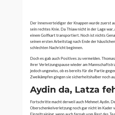
Der Innenverteidiger der Knappen wurde zuerst a
sein rechtes Knie. Da Thiaw nicht in der Lage war,
einem Golfkart transportiert. Noch ist nichts Ge
seinen ersten Arbeitstag nach Ende der häuslichen 
schlechten Nachricht beginnen.
Doch es gab auch Positives zu vermelden. Thomas O
ihrer Verletzungspause wieder am Mannschaftstrai
jedoch ungewiss, ob es bereits für die Partie g
Zweikämpfen gingen sie sicherheitshalber noch a
Aydin da, Latza fe
Fortschritte macht derweil auch Mehmet Aydin. De
Oberschenkelverletzung noch gar nicht im Kader v
Einzeltraining, wenn auch fernab vom Rest des T