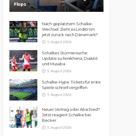
Flops
Nach geplatztem Schalke-
Wechsel: Zieht es Lindström
jetzt zurück nach Dänemark?
5. August 2026
Schalkes Stürmersuche:
Update zu Ilenikhena, Diakité
und Musaba
5. August 2026
Schalke-Hype: Tickets für erste
Spiele schnell vergriffen
5. August 2026
Neuer Vertrag oder Abschied?
Jetzt reagiert Schalke bei
Becker
5. August 2026