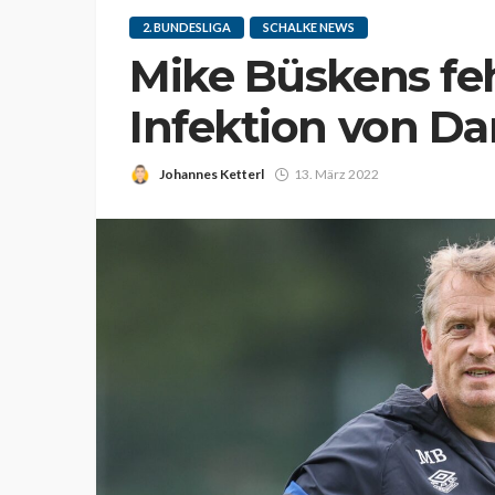
2. BUNDESLIGA
SCHALKE NEWS
Mike Büskens fehl
Infektion von Da
Johannes Ketterl
13. März 2022