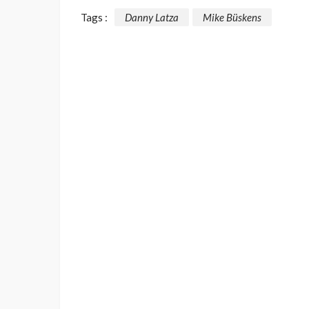
Tags :
Danny Latza
Mike Büskens