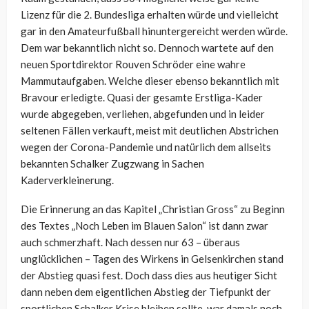
Lizenz für die 2. Bundesliga erhalten würde und vielleicht
gar in den Amateurfußball hinuntergereicht werden würde.
Dem war bekanntlich nicht so. Dennoch wartete auf den
neuen Sportdirektor Rouven Schröder eine wahre
Mammutaufgaben. Welche dieser ebenso bekanntlich mit
Bravour erledigte. Quasi der gesamte Erstliga-Kader
wurde abgegeben, verliehen, abgefunden und in leider
seltenen Fällen verkauft, meist mit deutlichen Abstrichen
wegen der Corona-Pandemie und natürlich dem allseits
bekannten Schalker Zugzwang in Sachen
Kaderverkleinerung.
Die Erinnerung an das Kapitel „Christian Gross“ zu Beginn
des Textes „Noch Leben im Blauen Salon“ ist dann zwar
auch schmerzhaft. Nach dessen nur 63 – überaus
unglücklichen – Tagen des Wirkens in Gelsenkirchen stand
der Abstieg quasi fest. Doch dass dies aus heutiger Sicht
dann neben dem eigentlichen Abstieg der Tiefpunkt der
sportlichen Schalker Krise bleiben sollte, war damals noch