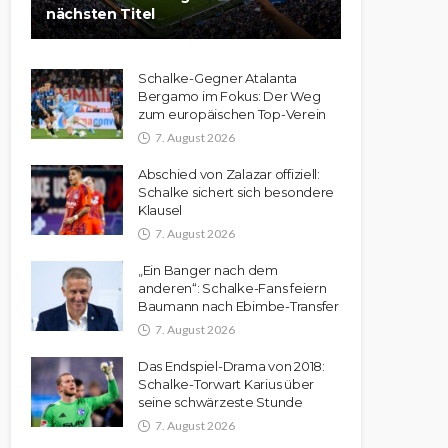
nächsten Titel
Schalke-Gegner Atalanta
Bergamo im Fokus: Der Weg
zum europäischen Top-Verein
7. August 2026
Abschied von Zalazar offiziell:
Schalke sichert sich besondere
Klausel
7. August 2026
„Ein Banger nach dem
anderen“: Schalke-Fans feiern
Baumann nach Ebimbe-Transfer
7. August 2026
Das Endspiel-Drama von 2018:
Schalke-Torwart Karius über
seine schwärzeste Stunde
7. August 2026