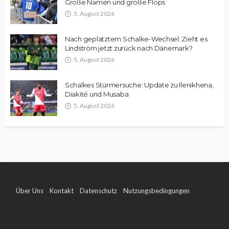
Große Namen und große Flops
5. August 2026
Nach geplatztem Schalke-Wechsel: Zieht es
Lindström jetzt zurück nach Dänemark?
5. August 2026
Schalkes Stürmersuche: Update zu Ilenikhena,
Diakité und Musaba
5. August 2026
Über Uns
Kontakt
Datenschutz
Nutzungsbedingungen
Impressum