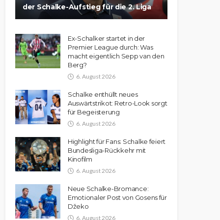
der Schalke-Aufstieg für die 2. Liga
Ex-Schalker startet in der
Premier League durch: Was
macht eigentlich Sepp van den
Berg?
6. August 2026
Schalke enthüllt neues
Auswärtstrikot: Retro-Look sorgt
für Begeisterung
6. August 2026
Highlight für Fans: Schalke feiert
Bundesliga-Rückkehr mit
Kinofilm
6. August 2026
Neue Schalke-Bromance:
Emotionaler Post von Gosens für
Džeko
6. August 2026