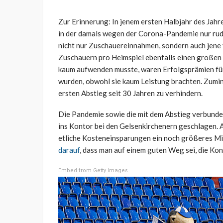
Zur Erinnerung: In jenem ersten Halbjahr des Jahr
in der damals wegen der Corona-Pandemie nur rud
nicht nur Zuschauereinnahmen, sondern auch jene 
Zuschauern pro Heimspiel ebenfalls einen großen P
kaum aufwenden musste, waren Erfolgsprämien für d
wurden, obwohl sie kaum Leistung brachten. Zumin
ersten Abstieg seit 30 Jahren zu verhindern.
Die Pandemie sowie die mit dem Abstieg verbun
ins Kontor bei den Gelsenkirchenern geschlagen. 
etliche Kosteneinsparungen ein noch größeres M
darauf
, dass man auf einem guten Weg sei, die Kon
Embed from Getty Images