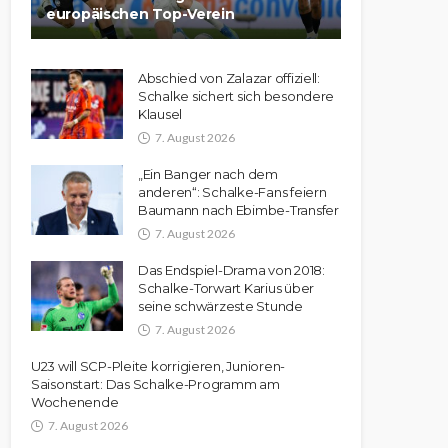
europäischen Top-Verein
Abschied von Zalazar offiziell:
Schalke sichert sich besondere
Klausel
7. August 2026
„Ein Banger nach dem
anderen“: Schalke-Fans feiern
Baumann nach Ebimbe-Transfer
7. August 2026
Das Endspiel-Drama von 2018:
Schalke-Torwart Karius über
seine schwärzeste Stunde
7. August 2026
U23 will SCP-Pleite korrigieren, Junioren-
Saisonstart: Das Schalke-Programm am
Wochenende
7. August 2026