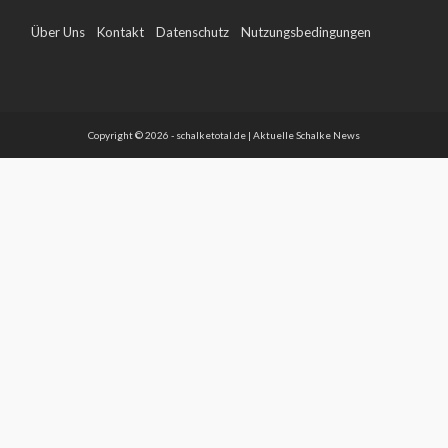
Über Uns
Kontakt
Datenschutz
Nutzungsbedingungen
Impressum
Copyright © 2026 - schalketotal.de | Aktuelle Schalke News