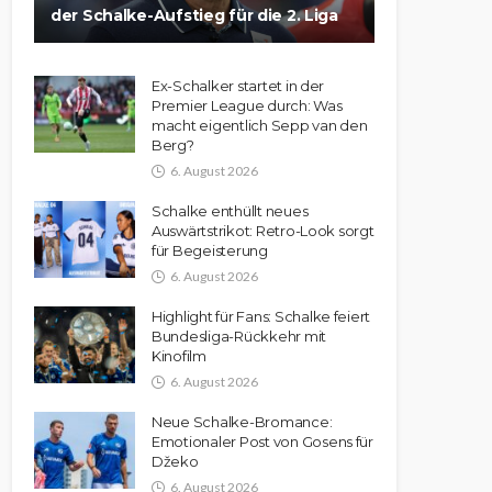
der Schalke-Aufstieg für die 2. Liga
Ex-Schalker startet in der
Premier League durch: Was
macht eigentlich Sepp van den
Berg?
6. August 2026
Schalke enthüllt neues
Auswärtstrikot: Retro-Look sorgt
für Begeisterung
6. August 2026
Highlight für Fans: Schalke feiert
Bundesliga-Rückkehr mit
Kinofilm
6. August 2026
Neue Schalke-Bromance:
Emotionaler Post von Gosens für
Džeko
6. August 2026