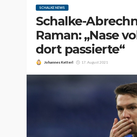
SCHALKE NEWS
Schalke-Abrechn
Raman: „Nase vo
dort passierte“
Johannes Ketterl
17. August 2021