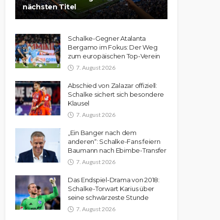
nächsten Titel
Schalke-Gegner Atalanta
Bergamo im Fokus: Der Weg
zum europäischen Top-Verein
7. August 2026
Abschied von Zalazar offiziell:
Schalke sichert sich besondere
Klausel
7. August 2026
„Ein Banger nach dem
anderen“: Schalke-Fans feiern
Baumann nach Ebimbe-Transfer
7. August 2026
Das Endspiel-Drama von 2018:
Schalke-Torwart Karius über
seine schwärzeste Stunde
7. August 2026