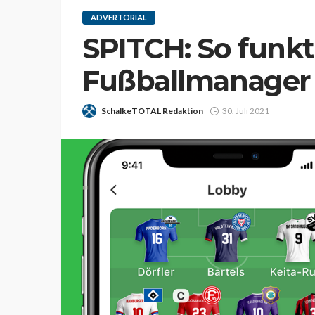
ADVERTORIAL
SPITCH: So funkti
Fußballmanager
SchalkeTOTAL Redaktion
30. Juli 2021