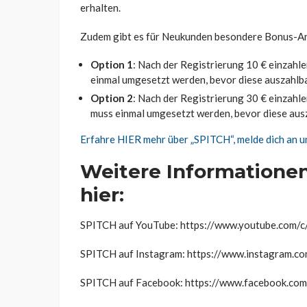
erhalten.
Zudem gibt es für Neukunden besondere Bonus-A
Option 1
: Nach der Registrierung 10 € einzahl
einmal umgesetzt werden, bevor diese auszahlba
Option 2
: Nach der Registrierung 30 € einzahl
muss einmal umgesetzt werden, bevor diese ausz
Erfahre HIER mehr über „SPITCH“, melde dich an u
Weitere Informationen
hier:
SPITCH auf YouTube: https://www.youtube.com/
SPITCH auf Instagram: https://www.instagram.com
SPITCH auf Facebook: https://www.facebook.com/