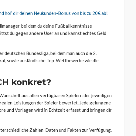
nd hol‘ dir deinen Neukunden-Bonus von bis zu 20€ ab!
llmanager, bei dem du deine Fußballkenntnisse
ittst du gegen andere User an und kannst echtes Geld
der deutschen Bundesliga, bei dem man auch die 2.
kal, sowie ausländische Top-Wettbewerbe wie die
CH konkret?
 Wunschelf aus allen verfügbaren Spielern der jeweiligen
 realen Leistungen der Spieler bewertet. Jede gelungene
ore und Vorlagen wird in Echtzeit erfasst und bringen dir
nterschiedliche Zahlen, Daten und Fakten zur Verfügung.