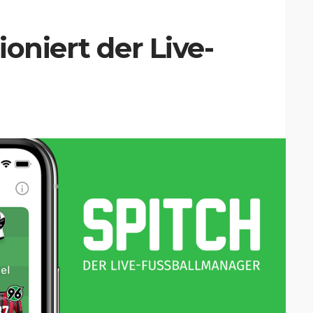
oniert der Live-