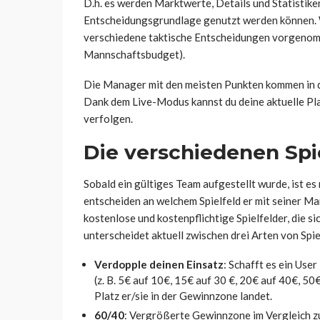
D.h. es werden Marktwerte, Details und Statistiken
Entscheidungsgrundlage genutzt werden können.
verschiedene taktische Entscheidungen vorgenomm
Mannschaftsbudget).
Die Manager mit den meisten Punkten kommen in di
Dank dem Live-Modus kannst du deine aktuelle Pl
verfolgen.
Die verschiedenen Spi
Sobald ein gültiges Team aufgestellt wurde, ist es
entscheiden an welchem Spielfeld er mit seiner M
kostenlose und kostenpflichtige Spielfelder, die 
unterscheidet aktuell zwischen drei Arten von Spie
Verdopple deinen Einsatz
: Schafft es ein Use
(z. B. 5€ auf 10€, 15€ auf 30 €, 20€ auf 40€, 
Platz er/sie in der Gewinnzone landet.
60/40
: Vergrößerte Gewinnzone im Vergleich zu 