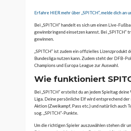
Erfahre HIER mehr über „SPITCH“, melde dich an u
Bei „SPITCH“ handelt es sich um einen Live-Fußba
gewinnbringend einsetzen kannst. Bei „SPITCH“ tr
gewinnen.
„SPITCH“ ist zudem ein offizielles Lizenzprodukt 
Bundesliga nutzen kann. Zudem steht der DFB-Po
Champions und Europa League zur Auswahl.
Wie funktioniert SPIT
Bei „SPITCH“ erstellst du an jedem Spieltag deine
Liga. Deine persönliche Elf wird entsprechend der
Aktion (Zweikampf, Pass etc.) und natürlich auch T
sog. „SPITCH“-Punkte.
Um die richtigen Spieler auszuwählen stehen dir u