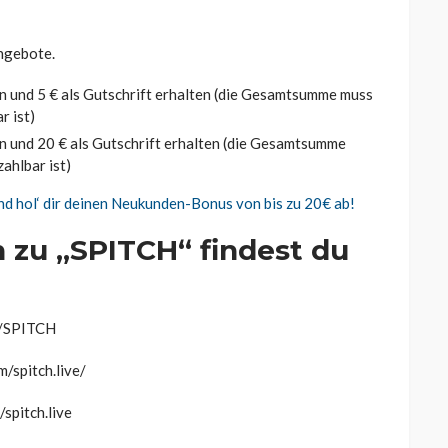
ngebote.
en und 5 € als Gutschrift erhalten (die Gesamtsumme muss
r ist)
en und 20 € als Gutschrift erhalten (die Gesamtsumme
ahlbar ist)
nd hol‘ dir deinen Neukunden-Bonus von bis zu 20€ ab!
 zu „SPITCH“ findest du
c/SPITCH
/spitch.live/
spitch.live