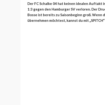
Der FC Schalke 04 hat keinen idealen Auftakt i
1:3 gegen den Hamburger SV verloren. Der Druc
Bosse ist bereits zu Saisonbeginn groß. Wenn d
übernehmen möchtest, kannst du mit „SPITCH“ 