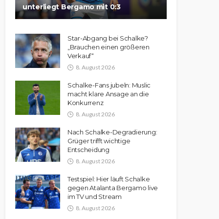
unterliegt Bergamo mit 0:3
Star-Abgang bei Schalke?
„Brauchen einen größeren
Verkauf“
8. August 2026
Schalke-Fans jubeln: Muslic
macht klare Ansage an die
Konkurrenz
8. August 2026
Nach Schalke-Degradierung:
Grüger trifft wichtige
Entscheidung
8. August 2026
Testspiel: Hier läuft Schalke
gegen Atalanta Bergamo live
im TV und Stream
8. August 2026