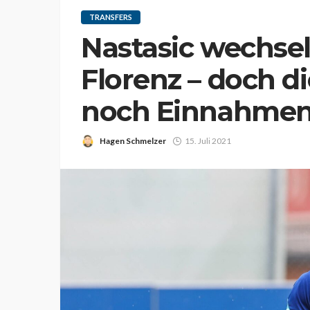
TRANSFERS
Nastasic wechse
Florenz – doch d
noch Einnahme
Hagen Schmelzer
15. Juli 2021