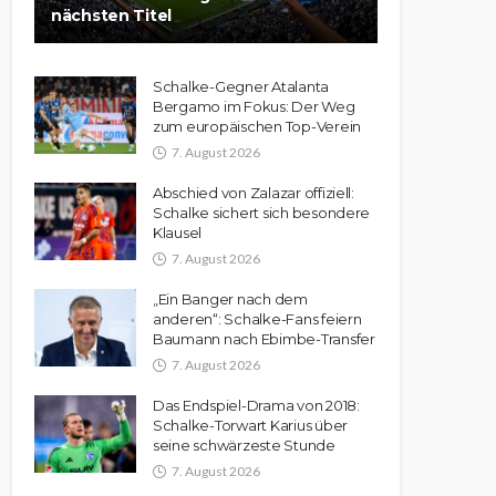
nächsten Titel
Schalke-Gegner Atalanta
Bergamo im Fokus: Der Weg
zum europäischen Top-Verein
7. August 2026
Abschied von Zalazar offiziell:
Schalke sichert sich besondere
Klausel
7. August 2026
„Ein Banger nach dem
anderen“: Schalke-Fans feiern
Baumann nach Ebimbe-Transfer
7. August 2026
Das Endspiel-Drama von 2018:
Schalke-Torwart Karius über
seine schwärzeste Stunde
7. August 2026