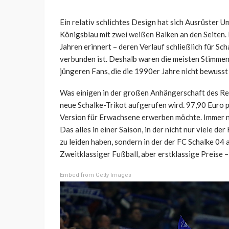
Ein relativ schlichtes Design hat sich Ausrüster U
Königsblau mit zwei weißen Balken an den Seiten. 
Jahren erinnert – deren Verlauf schließlich für S
verbunden ist. Deshalb waren die meisten Stimmen 
jüngeren Fans, die die 1990er Jahre nicht bewusst
Was einigen in der großen Anhängerschaft des Revie
neue Schalke-Trikot aufgerufen wird. 97,90 Euro p
Version für Erwachsene erwerben möchte. Immer no
Das alles in einer Saison, in der nicht nur viele d
zu leiden haben, sondern in der der FC Schalke 04 
Zweitklassiger Fußball, aber erstklassige Preise – 
Embed from Getty Images