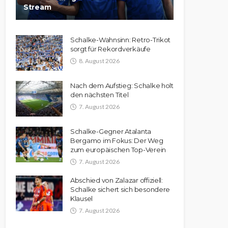
Stream
Schalke-Wahnsinn: Retro-Trikot
sorgt für Rekordverkäufe
8. August 2026
Nach dem Aufstieg: Schalke holt
den nächsten Titel
7. August 2026
Schalke-Gegner Atalanta
Bergamo im Fokus: Der Weg
zum europäischen Top-Verein
7. August 2026
Abschied von Zalazar offiziell:
Schalke sichert sich besondere
Klausel
7. August 2026