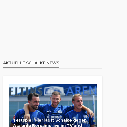
AKTUELLE SCHALKE NEWS
Testspiel: Hier läuft Schalke gegen
Atalanta Bergamo live im TV und