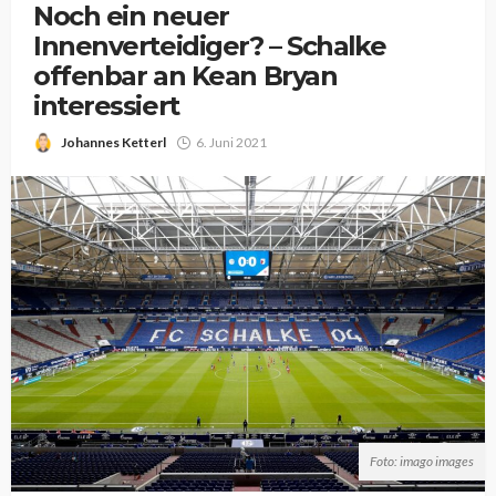
Noch ein neuer
Innenverteidiger? – Schalke
offenbar an Kean Bryan
interessiert
Johannes Ketterl
6. Juni 2021
Foto: imago images