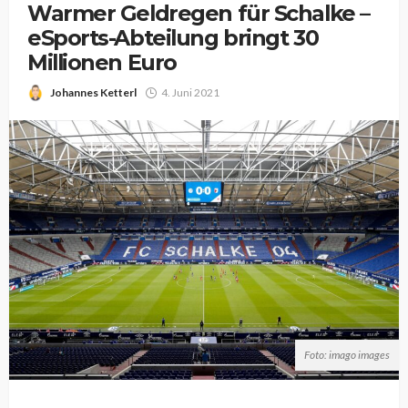
Warmer Geldregen für Schalke –
eSports-Abteilung bringt 30
Millionen Euro
Johannes Ketterl
4. Juni 2021
Foto: imago images