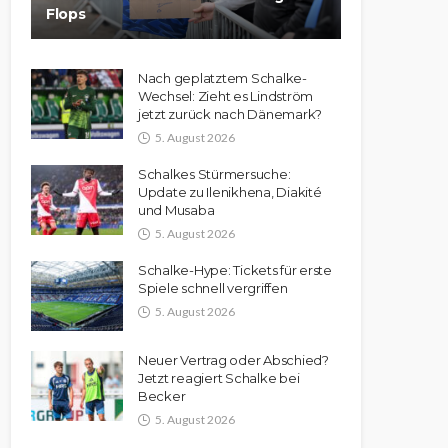
Flops
Nach geplatztem Schalke-
Wechsel: Zieht es Lindström
jetzt zurück nach Dänemark?
5. August 2026
Schalkes Stürmersuche:
Update zu Ilenikhena, Diakité
und Musaba
5. August 2026
Schalke-Hype: Tickets für erste
Spiele schnell vergriffen
5. August 2026
Neuer Vertrag oder Abschied?
Jetzt reagiert Schalke bei
Becker
5. August 2026