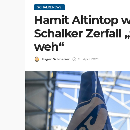
SCHALKE NEWS
Hamit Altintop w
Schalker Zerfall „
weh“
Hagen Schmelzer
13. April 2021