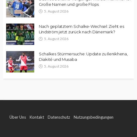
Große Namen und große Flops
5. August 2026
Nach geplatztem Schalke-Wechsel: Zieht es
Lindström jetzt zurück nach Dänemark?
5. August 2026
Schalkes Stürmersuche: Update zu Ilenikhena,
Diakité und Musaba
5. August 2026
Über Uns
Kontakt
Datenschutz
Nutzungsbedingungen
Impressum