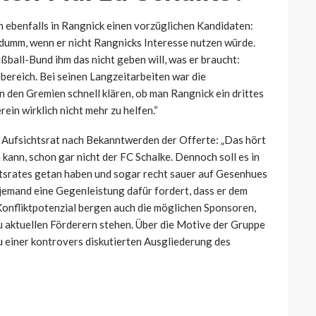
 ebenfalls in Rangnick einen vorzüglichen Kandidaten:
umm, wenn er nicht Rangnicks Interesse nutzen würde.
ßball-Bund ihm das nicht geben will, was er braucht:
ereich. Bei seinen Langzeitarbeiten war die
n den Gremien schnell klären, ob man Rangnick ein drittes
rein wirklich nicht mehr zu helfen.“
Aufsichtsrat nach Bekanntwerden der Offerte: „Das hört
kann, schon gar nicht der FC Schalke. Dennoch soll es in
tsrates getan haben und sogar recht sauer auf Gesenhues
s jemand eine Gegenleistung dafür fordert, dass er dem
Konfliktpotenzial bergen auch die möglichen Sponsoren,
zu aktuellen Förderern stehen. Über die Motive der Gruppe
zu einer kontrovers diskutierten Ausgliederung des