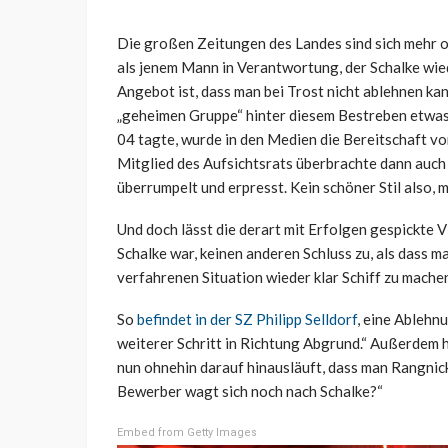
Die großen Zeitungen des Landes sind sich mehr o
als jenem Mann in Verantwortung, der Schalke wied
Angebot ist, dass man bei Trost nicht ablehnen k
„geheimen Gruppe“ hinter diesem Bestreben etwas
04 tagte, wurde in den Medien die Bereitschaft von
Mitglied des Aufsichtsrats überbrachte dann auch 
überrumpelt und erpresst. Kein schöner Stil also, 
Und doch lässt die derart mit Erfolgen gespickte 
Schalke war, keinen anderen Schluss zu, als dass m
verfahrenen Situation wieder klar Schiff zu mache
So
befindet in der SZ Philipp Selldorf
, eine Ablehn
weiterer Schritt in Richtung Abgrund.“ Außerdem 
nun ohnehin darauf hinausläuft, dass man Rangni
Bewerber wagt sich noch nach Schalke?“
Embed from Getty Images