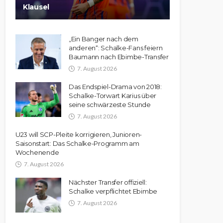
Klausel
„Ein Banger nach dem
anderen“: Schalke-Fans feiern
Baumann nach Ebimbe-Transfer
7. August 2026
Das Endspiel-Drama von 2018:
Schalke-Torwart Karius über
seine schwärzeste Stunde
7. August 2026
U23 will SCP-Pleite korrigieren, Junioren-
Saisonstart: Das Schalke-Programm am
Wochenende
7. August 2026
Nächster Transfer offiziell:
Schalke verpflichtet Ebimbe
7. August 2026