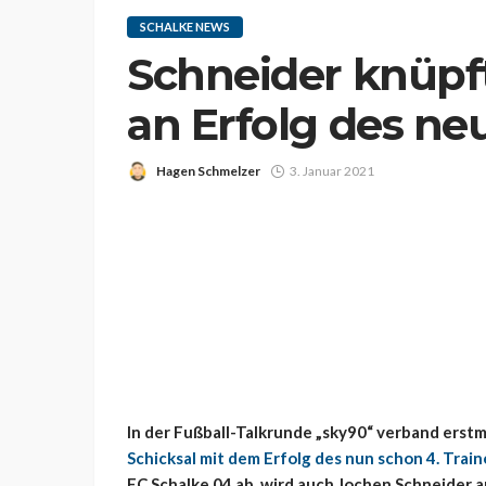
SCHALKE NEWS
Schneider knüpft
an Erfolg des ne
Hagen Schmelzer
3. Januar 2021
In der Fußball-Talkrunde „sky90“ verband erst
Schicksal mit dem Erfolg des nun schon 4. Traine
FC Schalke 04 ab, wird auch Jochen Schneider a