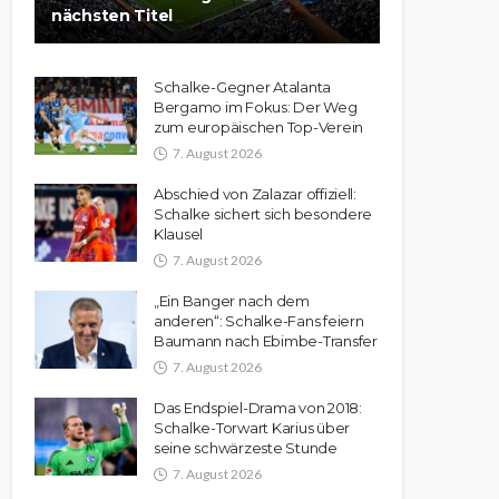
nächsten Titel
Schalke-Gegner Atalanta
Bergamo im Fokus: Der Weg
zum europäischen Top-Verein
7. August 2026
Abschied von Zalazar offiziell:
Schalke sichert sich besondere
Klausel
7. August 2026
„Ein Banger nach dem
anderen“: Schalke-Fans feiern
Baumann nach Ebimbe-Transfer
7. August 2026
Das Endspiel-Drama von 2018:
Schalke-Torwart Karius über
seine schwärzeste Stunde
7. August 2026