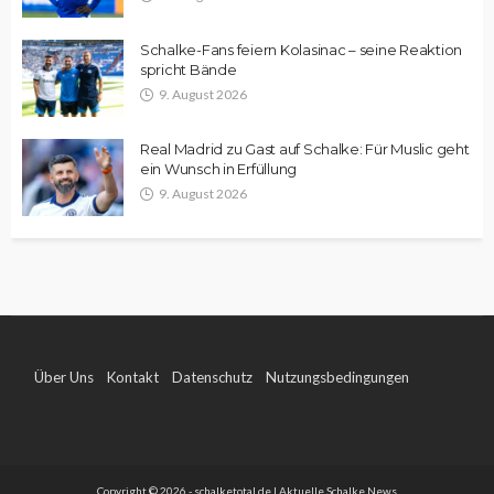
Schalke-Fans feiern Kolasinac – seine Reaktion
spricht Bände
9. August 2026
Real Madrid zu Gast auf Schalke: Für Muslic geht
ein Wunsch in Erfüllung
9. August 2026
Über Uns
Kontakt
Datenschutz
Nutzungsbedingungen
Impressum
Copyright © 2026 - schalketotal.de | Aktuelle Schalke News