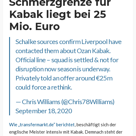
Schmerzgrenze für
Kabak liegt bei 25
Mio. Euro
Schalke sources confirm Liverpool have
contacted them about Ozan Kabak.
Official line – squad is settled & not for
disruption now season is underway.
Privately told an offer around €25m
could force a rethink.
— Chris Williams (@Chris78Williams)
September 18, 2020
Wie „transfermarkt.de“ berichtet
, beschäftigt sich der
englische Meister intensiv mit Kabak. Demnach steht der