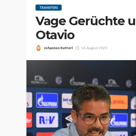
TRANSFERS
Vage Gerüchte u
Otavio
Johannes Ketterl
14. August 2020