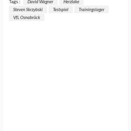
Tags :
David Wagner
Herzlake
Steven Skrzybski
Testspiel
Trainingslager
VfL Osnabrück