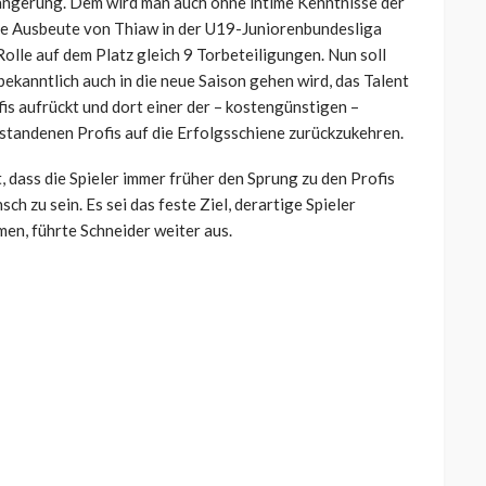
ängerung. Dem wird man auch ohne intime Kenntnisse der
ie Ausbeute von Thiaw in der U19-Juniorenbundesliga
Rolle auf dem Platz gleich 9 Torbeteiligungen. Nun soll
ekanntlich auch in die neue Saison gehen wird, das Talent
fis aufrückt und dort einer der – kostengünstigen –
tandenen Profis auf die Erfolgsschiene zurückzukehren.
 dass die Spieler immer früher den Sprung zu den Profis
h zu sein. Es sei das feste Ziel, derartige Spieler
men, führte Schneider weiter aus.