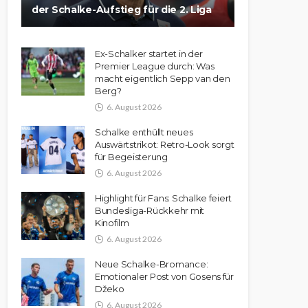
der Schalke-Aufstieg für die 2. Liga
Ex-Schalker startet in der
Premier League durch: Was
macht eigentlich Sepp van den
Berg?
6. August 2026
Schalke enthüllt neues
Auswärtstrikot: Retro-Look sorgt
für Begeisterung
6. August 2026
Highlight für Fans: Schalke feiert
Bundesliga-Rückkehr mit
Kinofilm
6. August 2026
Neue Schalke-Bromance:
Emotionaler Post von Gosens für
Džeko
6. August 2026