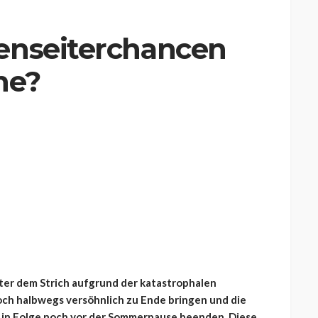
enseiterchancen
he?
nter dem Strich aufgrund der katastrophalen
ch halbwegs versöhnlich zu Ende bringen und die
n in Folge noch vor der Sommerpause beenden. Diese