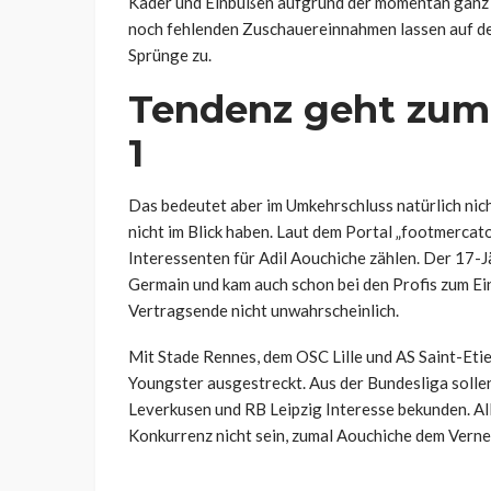
Kader und Einbußen aufgrund der momentan ganz u
noch fehlenden Zuschauereinnahmen lassen auf de
Sprünge zu.
Tendenz geht zum 
1
Das bedeutet aber im Umkehrschluss natürlich nich
nicht im Blick haben. Laut dem Portal „footmercat
Interessenten für Adil Aouchiche zählen. Der 17-Jä
Germain und kam auch schon bei den Profis zum Ei
Vertragsende nicht unwahrscheinlich.
Mit Stade Rennes, dem OSC Lille und AS Saint-Eti
Youngster ausgestreckt. Aus der Bundesliga soll
Leverkusen und RB Leipzig Interesse bekunden. Al
Konkurrenz nicht sein, zumal Aouchiche dem Verneh