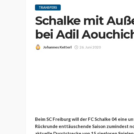
TRANSFERS
Schalke mit Auß
bei Adil Aouchic
Johannes Ketterl
26. Juni 2020
Beim SC Freiburg will der FC Schalke 04 eine u
Rückrunde enttäuschende Saison zumindest no
aktuelle Durststrecke von 15 sieglosen Spiele