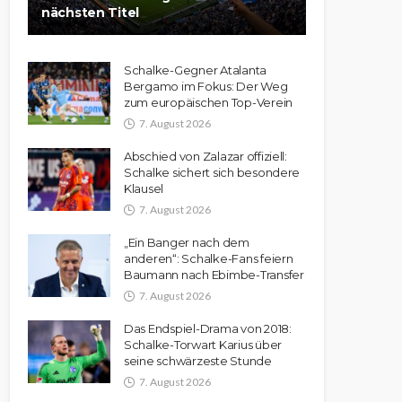
nächsten Titel
Schalke-Gegner Atalanta
Bergamo im Fokus: Der Weg
zum europäischen Top-Verein
7. August 2026
Abschied von Zalazar offiziell:
Schalke sichert sich besondere
Klausel
7. August 2026
„Ein Banger nach dem
anderen“: Schalke-Fans feiern
Baumann nach Ebimbe-Transfer
7. August 2026
Das Endspiel-Drama von 2018:
Schalke-Torwart Karius über
seine schwärzeste Stunde
7. August 2026