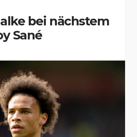
chalke bei nächstem
oy Sané