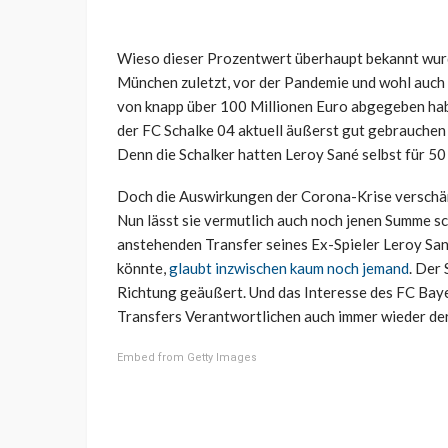
Wieso dieser Prozentwert überhaupt bekannt wurde,
München zuletzt, vor der Pandemie und wohl auch 
von knapp über 100 Millionen Euro abgegeben habe
der FC Schalke 04 aktuell äußerst gut gebrauchen 
Denn die Schalker hatten Leroy Sané selbst für 50 
Doch die Auswirkungen der Corona-Krise verschärf
Nun lässt sie vermutlich auch noch jenen Summe sc
anstehenden Transfer seines Ex-Spieler Leroy San
könnte,
glaubt inzwischen kaum noch jemand
. Der 
Richtung geäußert. Und das Interesse des FC Bayern
Transfers Verantwortlichen auch immer wieder der
Embed from Getty Images