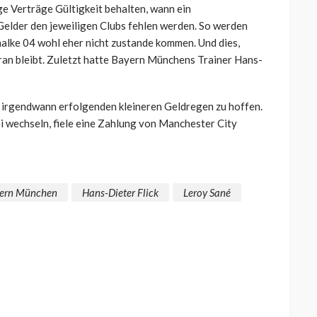
ge Verträge Gültigkeit behalten, wann ein
 Gelder den jeweiligen Clubs fehlen werden. So werden
halke 04 wohl eher nicht zustande kommen. Und dies,
an bleibt. Zuletzt hatte Bayern Münchens Trainer Hans-
h irgendwann erfolgenden kleineren Geldregen zu hoffen.
ei wechseln, fiele eine Zahlung von Manchester City
ern München
Hans-Dieter Flick
Leroy Sané