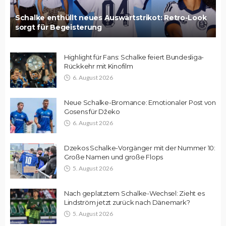
Schalke enthüllt neues Auswärtstrikot: Retro-Look
sorgt für Begeisterung
Highlight für Fans: Schalke feiert Bundesliga-
Rückkehr mit Kinofilm
6. August 2026
Neue Schalke-Bromance: Emotionaler Post von
Gosens für Džeko
6. August 2026
Dzekos Schalke-Vorgänger mit der Nummer 10:
Große Namen und große Flops
5. August 2026
Nach geplatztem Schalke-Wechsel: Zieht es
Lindström jetzt zurück nach Dänemark?
5. August 2026