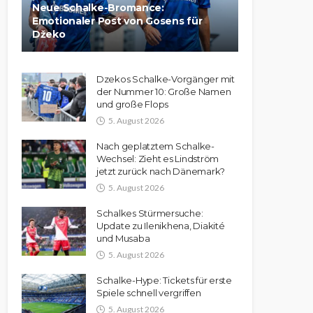
Neue Schalke-Bromance:
Emotionaler Post von Gosens für
Džeko
Dzekos Schalke-Vorgänger mit
der Nummer 10: Große Namen
und große Flops
5. August 2026
Nach geplatztem Schalke-
Wechsel: Zieht es Lindström
jetzt zurück nach Dänemark?
5. August 2026
Schalkes Stürmersuche:
Update zu Ilenikhena, Diakité
und Musaba
5. August 2026
Schalke-Hype: Tickets für erste
Spiele schnell vergriffen
5. August 2026