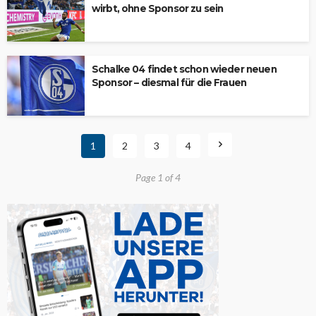
wirbt, ohne Sponsor zu sein
Schalke 04 findet schon wieder neuen
Sponsor – diesmal für die Frauen
1
2
3
4
Page 1 of 4