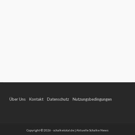
Über Uns
Kontakt
Datenschutz
Nutzungsbedingungen
Impressum
Copyright © 2026 - schalketotal.de | Aktuelle Schalke News