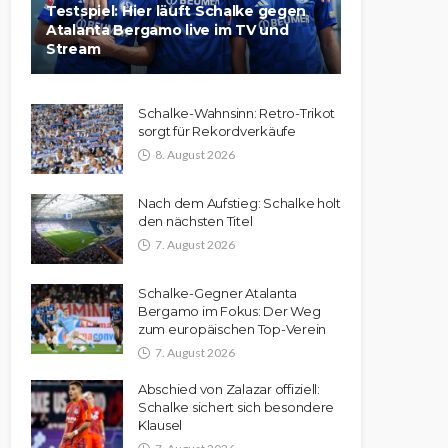
Testspiel: Hier läuft Schalke gegen
Atalanta Bergamo live im TV und
Stream
Schalke-Wahnsinn: Retro-Trikot
sorgt für Rekordverkäufe
8. August 2026
Nach dem Aufstieg: Schalke holt
den nächsten Titel
7. August 2026
Schalke-Gegner Atalanta
Bergamo im Fokus: Der Weg
zum europäischen Top-Verein
7. August 2026
Abschied von Zalazar offiziell:
Schalke sichert sich besondere
Klausel