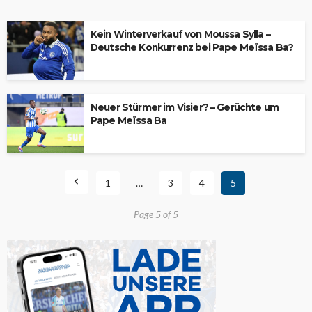
Kein Winterverkauf von Moussa Sylla –
Deutsche Konkurrenz bei Pape Meïssa Ba?
Neuer Stürmer im Visier? – Gerüchte um
Pape Meïssa Ba
1
…
3
4
5
Page 5 of 5