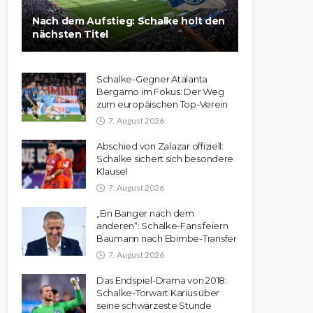
Nach dem Aufstieg: Schalke holt den
nächsten Titel
Schalke-Gegner Atalanta
Bergamo im Fokus: Der Weg
zum europäischen Top-Verein
7. August 2026
Abschied von Zalazar offiziell:
Schalke sichert sich besondere
Klausel
7. August 2026
„Ein Banger nach dem
anderen“: Schalke-Fans feiern
Baumann nach Ebimbe-Transfer
7. August 2026
Das Endspiel-Drama von 2018:
Schalke-Torwart Karius über
seine schwärzeste Stunde