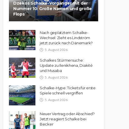
Dzekos Schalke-Vorgänger mit der
Nummer 10: Große Namen und große
Flops
Nach geplatztem Schalke-
Wechsel: Zieht es Lindström
jetzt zurück nach Dänemark?
5. August 2026
Schalkes Stürmersuche:
Update zu Ilenikhena, Diakité
und Musaba
5. August 2026
Schalke-Hype: Tickets für erste
Spiele schnell vergriffen
5. August 2026
Neuer Vertrag oder Abschied?
Jetzt reagiert Schalke bei
Becker