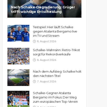
Nach Schalke-Degradierung: Grüger
trifft wichtige Entscheidung
Testspiel: Hier läuft Schalke
gegen Atalanta Bergamo live
im TV und Stream
8. August 2026
Schalke-Wahnsinn: Retro-Trikot
sorgt für Rekordverkäufe
8. August 2026
Nach dem Aufstieg: Schalke holt
den nächsten Titel
7. August 2026
Schalke-Gegner Atalanta
Bergamo im Fokus: Der Weg
zum europäischen Top-Verein