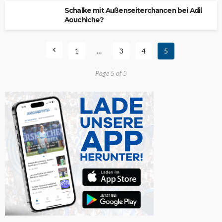
Schalke mit Außenseiterchancen bei Adil
Aouchiche?
1
…
3
4
5
Page 5 of 5