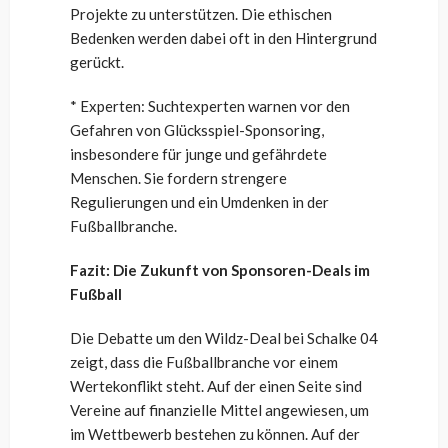
Projekte zu unterstützen. Die ethischen
Bedenken werden dabei oft in den Hintergrund
gerückt.
* Experten: Suchtexperten warnen vor den
Gefahren von Glücksspiel-Sponsoring,
insbesondere für junge und gefährdete
Menschen. Sie fordern strengere
Regulierungen und ein Umdenken in der
Fußballbranche.
Fazit: Die Zukunft von Sponsoren-Deals im
Fußball
Die Debatte um den Wildz-Deal bei Schalke 04
zeigt, dass die Fußballbranche vor einem
Wertekonflikt steht. Auf der einen Seite sind
Vereine auf finanzielle Mittel angewiesen, um
im Wettbewerb bestehen zu können. Auf der