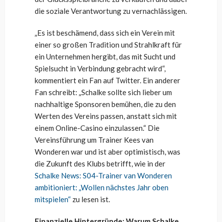
die soziale Verantwortung zu vernachlässigen.
„Es ist beschämend, dass sich ein Verein mit
einer so großen Tradition und Strahlkraft für
ein Unternehmen hergibt, das mit Sucht und
Spielsucht in Verbindung gebracht wird“,
kommentiert ein Fan auf Twitter. Ein anderer
Fan schreibt: „Schalke sollte sich lieber um
nachhaltige Sponsoren bemühen, die zu den
Werten des Vereins passen, anstatt sich mit
einem Online-Casino einzulassen.“ Die
Vereinsführung um Trainer Kees van
Wonderen war und ist aber optimistisch, was
die Zukunft des Klubs betrifft, wie in der
Schalke News: S04-Trainer van Wonderen
ambitioniert: „Wollen nächstes Jahr oben
mitspielen“
zu lesen ist.
Finanzielle Hintergründe: Warum Schalke