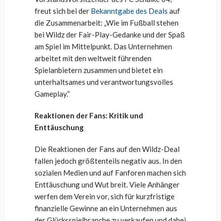
freut sich bei der
Bekanntgabe des Deals
auf
die Zusammenarbeit: „Wie im Fußball stehen
bei Wildz der Fair-Play-Gedanke und der Spaß
am Spiel im Mittelpunkt. Das Unternehmen
arbeitet mit den weltweit führenden
Spielanbietern zusammen und bietet ein
unterhaltsames und verantwortungsvolles
Gameplay.“
Reaktionen der Fans: Kritik und
Enttäuschung
Die Reaktionen der Fans auf den Wildz-Deal
fallen jedoch größtenteils negativ aus. In den
sozialen Medien und auf Fanforen machen sich
Enttäuschung und Wut breit. Viele Anhänger
werfen dem Verein vor, sich für kurzfristige
finanzielle Gewinne an ein Unternehmen aus
der Glücksspielbranche zu verkaufen und dabei