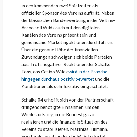
in den kommenden zwei Spielzeiten als
offizieller Sponsor des Vereins auftritt. Neben
der klassischen Bandenwerbung in der Veltins-
Arena soll Wildz auch auf den digitalen
Kanälen des Vereins präsent sein und
gemeinsame Marketingaktionen durchführen.
Über die genaue Höhe der finanziellen
Zuwendungen schweigen sich beide Parteien
aus. Trotz negativer Reaktionen der Schalke-
Fans, das Casino Wildz
wird in der Branche
hingegen durchaus positiv bewertet
und die
Konditionen als sehr lukrativ eingeschätzt.
Schalke 04 erhofft sich von der Partnerschaft
dringend benötigte Einnahmen, um den
Wiederaufstieg in die Bundesliga zu
realisieren und die finanzielle Situation des
Vereins zu stabilisieren. Matthias Tillmann,
Vorstandsvorsitzender des FC Schalke 04,