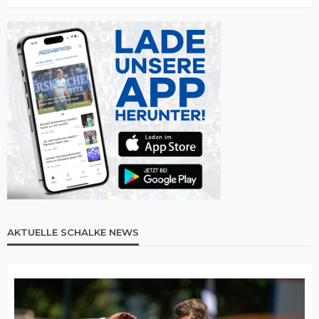
AKTUELLE SCHALKE NEWS