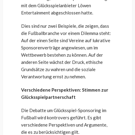
mit dem Glücksspielanbieter Löwen
Entertainment abgeschlossen hatte.
Dies sind nur zwei Beispiele, die zeigen, dass
die Fußballbranche vor einem Dilemma steht:
Auf der einen Seite sind Vereine auf lukrative
Sponsorenverträge angewiesen, um im
Wettbewerb bestehen zu können. Auf der
anderen Seite wächst der Druck, ethische
Grundsätze zu wahren und die soziale
Verantwortung ernst zu nehmen.
Verschiedene Perspektiven: Stimmen zur
Glücksspielpartnerschaft
Die Debatte um Glücksspiel-Sponsoring im
Fußball wird kontrovers geführt. Es gibt
verschiedene Perspektiven und Argumente,
die es zu berücksichtigen gilt.