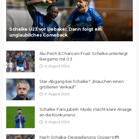
Schalke U23 vor Debakel: Dann folgt ein
unglaubliches Comeback
Alu-Pech & Chancen-Frust: Schalke unterliegt
Bergamo mit 0:3
8. August 2026
Star-Abgang bei Schalke? „Brauchen einen
größeren Verkauf“
8. August 2026
Schalke-Fans jubeln: Muslic macht klare Ansage
an die Konkurrenz
8. August 2026
Nach Schalke-Degradierung: Grüger trifft