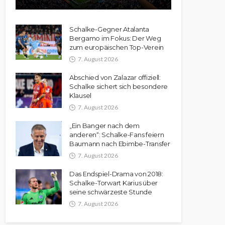
Schalke-Gegner Atalanta
Bergamo im Fokus: Der Weg
zum europäischen Top-Verein
7. August 2026
Abschied von Zalazar offiziell:
Schalke sichert sich besondere
Klausel
7. August 2026
„Ein Banger nach dem
anderen“: Schalke-Fans feiern
Baumann nach Ebimbe-Transfer
7. August 2026
Das Endspiel-Drama von 2018:
Schalke-Torwart Karius über
seine schwärzeste Stunde
7. August 2026