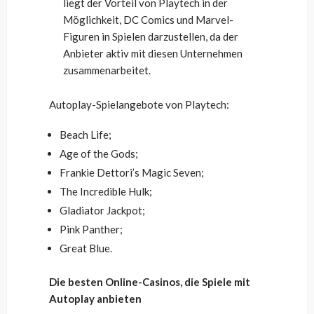
liegt der Vorteil von Playtech in der
Möglichkeit, DC Comics und Marvel-
Figuren in Spielen darzustellen, da der
Anbieter aktiv mit diesen Unternehmen
zusammenarbeitet.
Autoplay-Spielangebote von Playtech:
Beach Life;
Age of the Gods;
Frankie Dettori’s Magic Seven;
The Incredible Hulk;
Gladiator Jackpot;
Pink Panther;
Great Blue.
Die besten Online-Casinos, die Spiele mit
Autoplay anbieten