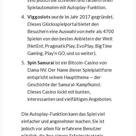
sind jedoch die schnellen und farbenfrohen
Spielautomaten mit Autoplay-Funktion.
Viggoslots
wurde im Jahr 2017 gegründet.
Dieses Glücksspielportal bietet den
Besuchern eine Auswahl von mehr als 4700
Spielen von den besten Anbietern der Welt
(NetEnt, PragmaticPlay, EvoPlay, BigTime
Gaming, Play’n GO, und so weiter).
Spin Samurai
ist ein Bitcoin-Casino von
Dama NV. Der Name dieser Spielplattform
entspricht seinem Hauptthema — der
Geschichte der Samurai-Kampfkunst.
Dieses Casino lockt mit bunten,
interessanten und vielfältigen Angeboten.
Die Autoplay-Funktion kann das Spiel viel
einfacher und angenehmer machen. Sie ist
jedoch vor allem für erfahrene Benutzer
nützlich, die ihre eigene Erfolgsstrategie