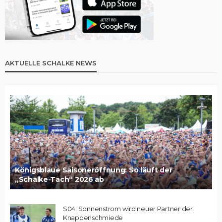
AKTUELLE SCHALKE NEWS
Königsblaue Saisoneröffnung: So läuft der
„Schalke-Tach“ 2026 ab
S04: Sonnenstrom wird neuer Partner der
Knappenschmiede