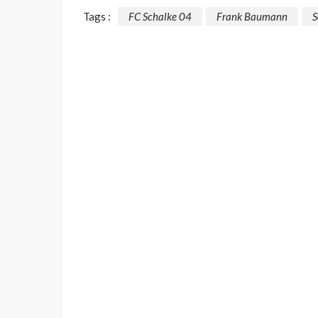
Tags :
FC Schalke 04
Frank Baumann
S