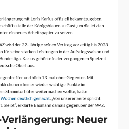
erlängerung mit Loris Karius offiziell bekanntzugeben.
chäftsstelle der Königsblauen zu Gast, um die letzten
nter ein neues Arbeitspapier zu setzen.
AZ
wird der 32-Jährige seinen Vertrag vorzeitig bis 2028
n für seine starken Leistungen in der Aufstiegssaison und
r Bundesliga. Karius gehörte in der vergangenen Spielzeit
 deutsche Oberhaus.
 Gegentreffer und blieb 13-mal ohne Gegentor. Mit
enkirchenern immer wieder wichtige Punkte im
nem Stammtorhüter weitermachen wollte, hatte
n Wochen deutlich gemacht
. „Von unserer Seite spricht
 1 bleibt“, erklärte Baumann damals gegenüber der
WAZ
.
s-Verlängerung: Neuer