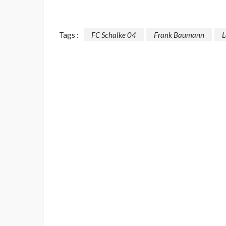
Tags :
FC Schalke 04
Frank Baumann
L