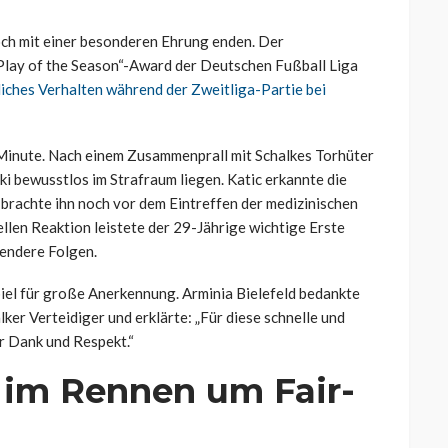
och mit einer besonderen Ehrung enden. Der
 Play of the Season“-Award der Deutschen Fußball Liga
liches Verhalten während der Zweitliga-Partie bei
. Minute. Nach einem Zusammenprall mit Schalkes Torhüter
ki bewusstlos im Strafraum liegen. Katic erkannte die
d brachte ihn noch vor dem Eintreffen der medizinischen
nellen Reaktion leistete der 29-Jährige wichtige Erste
endere Folgen.
piel für große Anerkennung. Arminia Bielefeld bedankte
lker Verteidiger und erklärte: „Für diese schnelle und
r Dank und Respekt.“
c im Rennen um Fair-