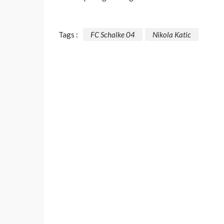
Tags :
FC Schalke 04
Nikola Katic