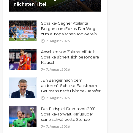
nächsten Titel
Schalke-Gegner Atalanta
Bergamo im Fokus: Der Weg
zum europäischen Top-Verein
7. August 2026
Abschied von Zalazar offiziell:
Schalke sichert sich besondere
Klausel
7. August 2026
„Ein Banger nach dem
anderen“: Schalke-Fans feiern
Baumann nach Ebimbe-Transfer
7. August 2026
Das Endspiel-Drama von 2018:
Schalke-Torwart Karius über
seine schwärzeste Stunde
7. August 2026