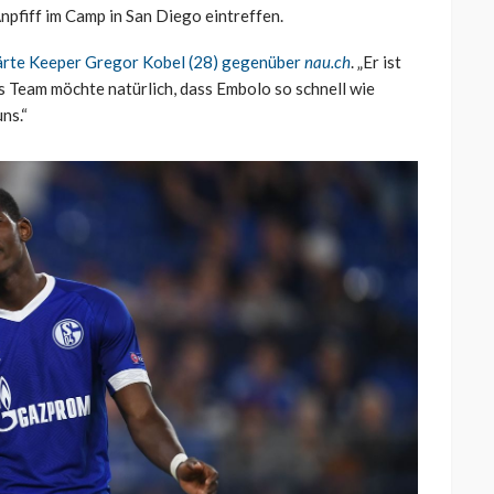
npfiff im Camp in San Diego eintreffen.
ärte Keeper Gregor Kobel (28) gegenüber
nau.ch
. „Er ist
as Team möchte natürlich, dass Embolo so schnell wie
uns.“