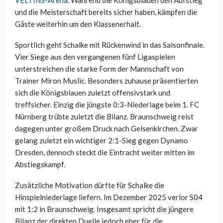
VELTINS-Arena
. Während die Königsblauen den Aufstieg
und die Meisterschaft bereits sicher haben, kämpfen die
Gäste weiterhin um den Klassenerhalt.
Sportlich geht Schalke mit Rückenwind in das Saisonfinale.
Vier Siege aus den vergangenen fünf Ligaspielen
unterstreichen die starke Form der Mannschaft von
Trainer Miron Muslic. Besonders zuhause präsentierten
sich die Königsblauen zuletzt offensivstark und
treffsicher. Einzig die jüngste 0:3-Niederlage beim 1. FC
Nürnberg trübte zuletzt die Bilanz. Braunschweig reist
dagegen unter großem Druck nach Gelsenkirchen. Zwar
gelang zuletzt ein wichtiger 2:1-Sieg gegen Dynamo
Dresden, dennoch steckt die Eintracht weiter mitten im
Abstiegskampf.
Zusätzliche Motivation dürfte für Schalke die
Hinspielniederlage liefern. Im Dezember 2025 verlor S04
mit 1:2 in Braunschweig. Insgesamt spricht die jüngere
Bilanz der direkten Duelle jedoch eher für die